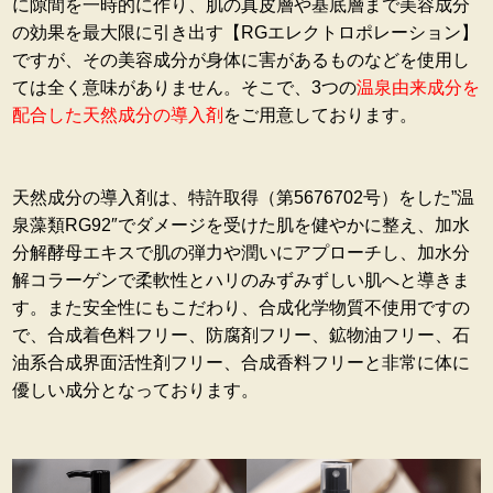
に隙間を一時的に作り、肌の真皮層や基底層まで美容成分
の効果を最大限に引き出す【RGエレクトロポレーション】
ですが、その美容成分が身体に害があるものなどを使用し
ては全く意味がありません。そこで、3つの
温泉由来成分を
配合した天然成分の導入剤
をご用意しております。
天然成分の導入剤は、特許取得（第5676702号）をした”温
泉藻類RG92″でダメージを受けた肌を健やかに整え、加水
分解酵母エキスで肌の弾力や潤いにアプローチし、加水分
解コラーゲンで柔軟性とハリのみずみずしい肌へと導きま
す。また安全性にもこだわり、合成化学物質不使用ですの
で、合成着色料フリー、防腐剤フリー、鉱物油フリー、石
油系合成界面活性剤フリー、合成香料フリーと非常に体に
優しい成分となっております。